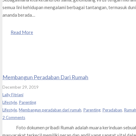
semua lini kehidupan mengalami berbagai tantangan, termasuk dunia
ananda berada…
Read More
Membangun Peradaban Dari Rumah
December 29, 2019
Laily Fitriani
Lifestyle
,
Parenting
Lifestyle
,
Membangun peradaban dari rumah
,
Parenting
,
Peradaban
,
Ruma
2
Comments
Foto dokumen pribadi Rumah adalah muara kerinduan sebuah k
masyarakat terkecil memiliki peran dan andil yang sangat vital d