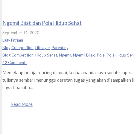
Ngemil Bijak dan Pola Hidup Sehat
September 11, 2020
Laily Fitriani
Blog Competition
,
Lifestyle
,
Parenting
Blog Competition
,
Hidup Sehat
,
Ngemil
,
Ngemil Bijak
,
Pola
,
Pola Hidup Seh
42
Comments
Menjelang belajar daring dimulai, kedua ananda saya sudah siap-s
tulisnya sembari menunggu deretan tugas yang akan disampaikan I
saya tiba-tiba…
Read More