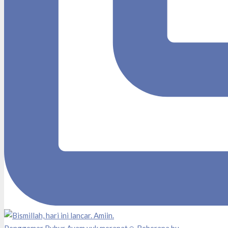
Penggemar Bubur Ayam yuk merapat☺️ Beberapa bu