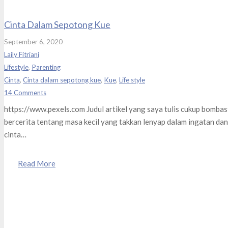
Cinta Dalam Sepotong Kue
September 6, 2020
Laily Fitriani
Lifestyle
,
Parenting
Cinta
,
Cinta dalam sepotong kue
,
Kue
,
Life style
14
Comments
https://www.pexels.com Judul artikel yang saya tulis cukup bombast
bercerita tentang masa kecil yang takkan lenyap dalam ingatan d
cinta…
Read More