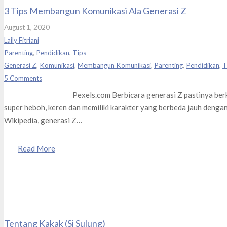
3 Tips Membangun Komunikasi Ala Generasi Z
August 1, 2020
Laily Fitriani
Parenting
,
Pendidikan
,
Tips
Generasi Z
,
Komunikasi
,
Membangun Komunikasi
,
Parenting
,
Pendidikan
,
T
5
Comments
Pexels.com Berbicara generasi Z pastinya berkaitan d
super heboh, keren dan memiliki karakter yang berbeda jauh deng
Wikipedia, generasi Z…
Read More
Tentang Kakak (Si Sulung)