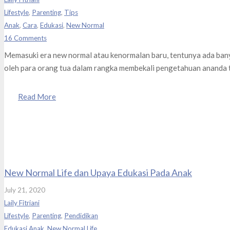
Lifestyle
,
Parenting
,
Tips
Anak
,
Cara
,
Edukasi
,
New Normal
16
Comments
Memasuki era new normal atau kenormalan baru, tentunya ada bany
oleh para orang tua dalam rangka membekali pengetahuan ananda
Read More
New Normal Life dan Upaya Edukasi Pada Anak
July 21, 2020
Laily Fitriani
Lifestyle
,
Parenting
,
Pendidikan
Edukasi Anak
,
New Normal Life