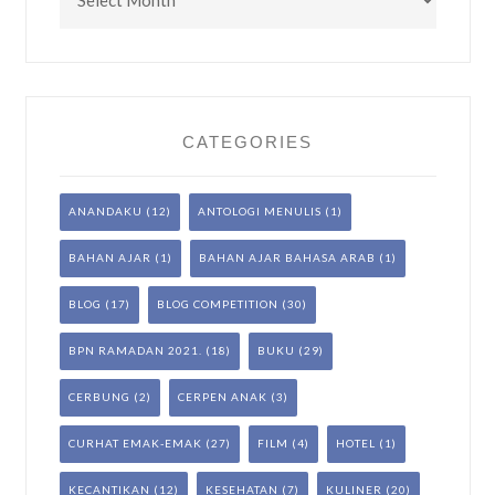
CATEGORIES
ANANDAKU
(12)
ANTOLOGI MENULIS
(1)
BAHAN AJAR
(1)
BAHAN AJAR BAHASA ARAB
(1)
BLOG
(17)
BLOG COMPETITION
(30)
BPN RAMADAN 2021.
(18)
BUKU
(29)
CERBUNG
(2)
CERPEN ANAK
(3)
CURHAT EMAK-EMAK
(27)
FILM
(4)
HOTEL
(1)
KECANTIKAN
(12)
KESEHATAN
(7)
KULINER
(20)