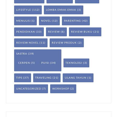
LIFESTYLE
(112)
LOMBA EMAK-EMAK
(3)
MENULIS
(1)
NOVEL
(12)
PARENTING
(42)
PENDIDIKAN
(33)
REVIEW
(8)
REVIEW BUKU
(21)
REVIEW NOVEL
(11)
REVIEW PRODUK
(2)
SASTRA
(39)
CERPEN
(5)
PUISI
(34)
TEKNOLOGI
(3)
TIPS
(37)
TRAVELING
(21)
ULANG TAHUN
(1)
UNCATEGORIZED
(7)
WORKSHOP
(2)