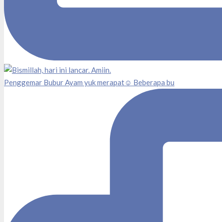
Penggemar Bubur Ayam yuk merapat☺️ Beberapa bu