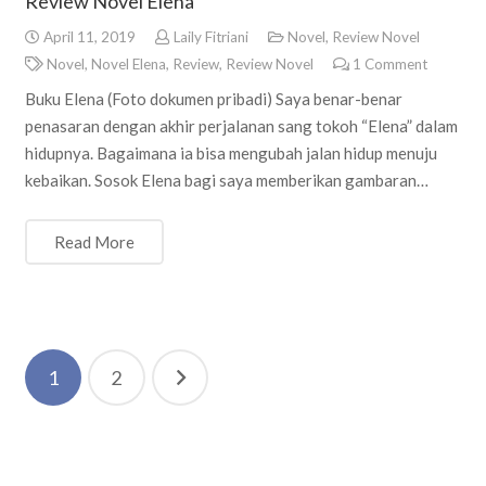
Review Novel Elena
April 11, 2019
Laily Fitriani
Novel
,
Review Novel
Novel
,
Novel Elena
,
Review
,
Review Novel
1
Comment
Buku Elena (Foto dokumen pribadi) Saya benar-benar
penasaran dengan akhir perjalanan sang tokoh “Elena” dalam
hidupnya. Bagaimana ia bisa mengubah jalan hidup menuju
kebaikan. Sosok Elena bagi saya memberikan gambaran…
Read More
Posts
1
2
navigation