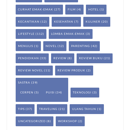
CURHAT EMAK-EMAK
(27)
FILM
(4)
HOTEL
(1)
KECANTIKAN
(12)
KESEHATAN
(7)
KULINER
(20)
LIFESTYLE
(112)
LOMBA EMAK-EMAK
(3)
MENULIS
(1)
NOVEL
(12)
PARENTING
(42)
PENDIDIKAN
(33)
REVIEW
(8)
REVIEW BUKU
(21)
REVIEW NOVEL
(11)
REVIEW PRODUK
(2)
SASTRA
(39)
CERPEN
(5)
PUISI
(34)
TEKNOLOGI
(3)
TIPS
(37)
TRAVELING
(21)
ULANG TAHUN
(1)
UNCATEGORIZED
(8)
WORKSHOP
(2)