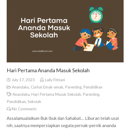
Hari Pertama Ananda Masuk Sekolah
July 17, 2023
Laily Fitriani
Anandaku
,
Curhat Emak-emak
,
Parenting
,
Pendidikan
Anandaku
,
Hari Pertama Masuk Sekolah
,
Parenting
,
Pendidikan
,
Sekolah
No Comments
Assalamualaikum Buk Ibuk dan Sahabat… Liburan telah usai
nih, saatnya mempersiapkan segala pernak-pernik ananda