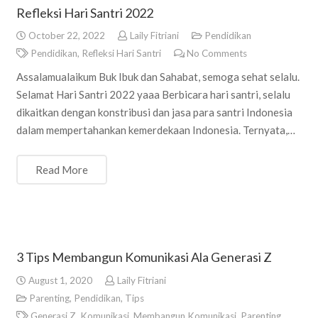
Refleksi Hari Santri 2022
October 22, 2022
Laily Fitriani
Pendidikan
Pendidikan
,
Refleksi Hari Santri
No Comments
Assalamualaikum Buk Ibuk dan Sahabat, semoga sehat selalu.
Selamat Hari Santri 2022 yaaa Berbicara hari santri, selalu
dikaitkan dengan konstribusi dan jasa para santri Indonesia
dalam mempertahankan kemerdekaan Indonesia. Ternyata,…
Read More
3 Tips Membangun Komunikasi Ala Generasi Z
August 1, 2020
Laily Fitriani
Parenting
,
Pendidikan
,
Tips
Generasi Z
,
Komunikasi
,
Membangun Komunikasi
,
Parenting
,