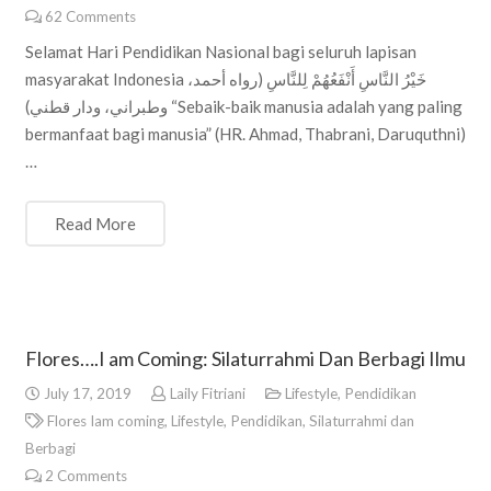
62
Comments
Selamat Hari Pendidikan Nasional bagi seluruh lapisan
masyarakat Indonesia خَيْرُ النَّاسِ أَنْفَعُهُمْ لِلنَّاسِ (رواه أحمد،
وطبراني، ودار قطني) “Sebaik-baik manusia adalah yang paling
bermanfaat bagi manusia” (HR. Ahmad, Thabrani, Daruquthni)
…
Read More
Flores….I am Coming: Silaturrahmi Dan Berbagi Ilmu
July 17, 2019
Laily Fitriani
Lifestyle
,
Pendidikan
Flores Iam coming
,
Lifestyle
,
Pendidikan
,
Silaturrahmi dan
Berbagi
2
Comments