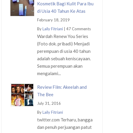
Kosmetik Bagi Kulit Para Ibu
di Usia 40 Tahun Ke Atas
February 18, 2019
By
Laily Fitriani
|
47 Comments
Wardah Renew You Series
(Foto dok. pribadi) Menjadi
perempuan di usia 40 tahun
adalah sebuah keniscayaan.
Semua perempuan akan
mengalami...
Review Film: Akeelah and
The Bee
July 31, 2016
By
Laily Fitriani
twitter.com Terharu, bangga
dan penuh perjuangan patut