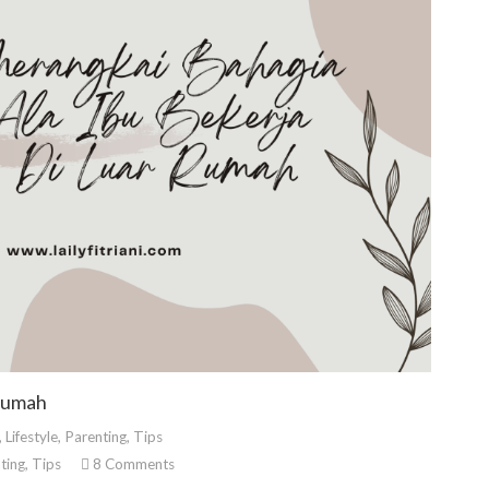
 Rumah
,
Lifestyle
,
Parenting
,
Tips
ting
,
Tips
8
Comments