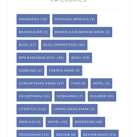
ANANDAKU
(12)
ANTOLOGI MENULIS
(1)
BAHAN AJAR
(1)
BAHAN AJAR BAHASA ARAB
(1)
BLOG
(17)
BLOG COMPETITION
(30)
BPN RAMADAN 2021.
(18)
BUKU
(29)
CERBUNG
(2)
CERPEN ANAK
(3)
CURHAT EMAK-EMAK
(27)
FILM
(4)
HOTEL
(1)
KECANTIKAN
(12)
KESEHATAN
(7)
KULINER
(20)
LIFESTYLE
(112)
LOMBA EMAK-EMAK
(3)
MENULIS
(1)
NOVEL
(12)
PARENTING
(42)
PENDIDIKAN
(33)
REVIEW
(8)
REVIEW BUKU
(21)