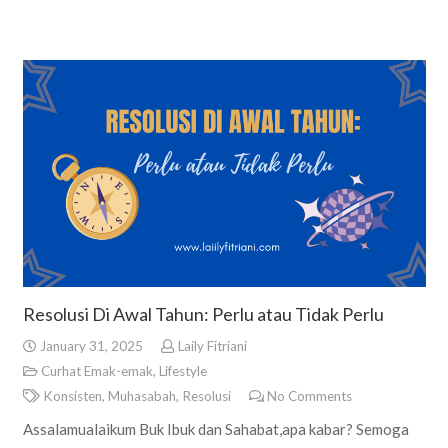
Resolusi Di Awal Tahun: Perlu atau Tidak Perlu
January 31, 2025
Laily Fitriani
Curhat Emak-emak
,
Lifestyle
Konsisten
,
Muhasabah
,
Resolusi
No Comments
Assalamualaikum Buk Ibuk dan Sahabat,apa kabar? Semoga