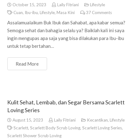
October 15, 2023
Laily Fitriani
Lifestyle
Cuan
,
Ibu-ibu
,
Lifestyle
,
Masa Kini
37
Comments
Assalamualaikum Buk Ibuk dan Sahabat, apa kabar semua?
Semoga sehat dan bahagia selalu ya? Baiklah kali ini saya
ingin mengupas apa saja yang bisa dilakukan para Ibu-ibu
untuk tetap bertahan…
Read More
Kulit Sehat, Lembab, dan Segar Bersama Scarlett
Loving Series
August 15, 2023
Laily Fitriani
Kecantikan
,
Lifestyle
Scarlett
,
Scarlett Body Scrub Loving
,
Scarlett Loving Series
,
Scarlett Shower Scrub Loving