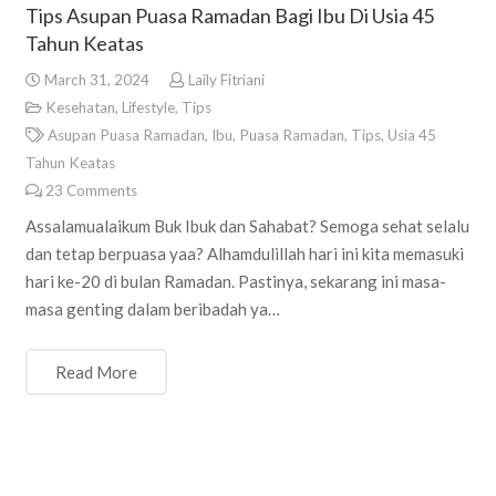
Tips Asupan Puasa Ramadan Bagi Ibu Di Usia 45
Tahun Keatas
March 31, 2024
Laily Fitriani
Kesehatan
,
Lifestyle
,
Tips
Asupan Puasa Ramadan
,
Ibu
,
Puasa Ramadan
,
Tips
,
Usia 45
Tahun Keatas
23
Comments
Assalamualaikum Buk Ibuk dan Sahabat? Semoga sehat selalu
dan tetap berpuasa yaa? Alhamdulillah hari ini kita memasuki
hari ke-20 di bulan Ramadan. Pastinya, sekarang ini masa-
masa genting dalam beribadah ya…
Read More