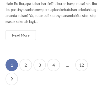
Halo Bu Ibu, apa kabar hari ini? Liburan hampir usai nih. Ibu-
ibu pastinya sudah mempersiapkan kebutuhan sekolah bagi
ananda bukan? Ya, bulan Juli saatnya ananda kita siap-siap
masuk sekolah lagi,…
Read More
Posts
1
2
3
4
…
12
navigation