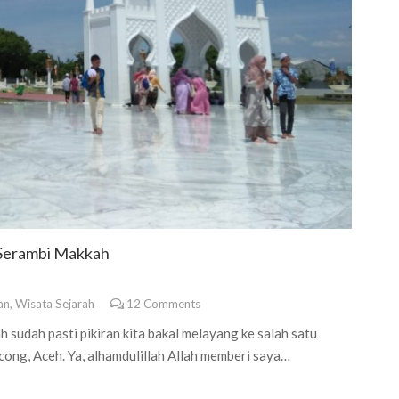
 Serambi Makkah
an
,
Wisata Sejarah
12
Comments
 sudah pasti pikiran kita bakal melayang ke salah satu
cong, Aceh. Ya, alhamdulillah Allah memberi saya…