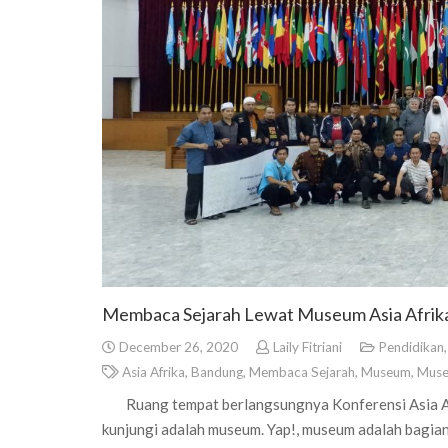
Membaca Sejarah Lewat Museum Asia Afrik
December 26, 2020
Laily Fitriani
Pendidikan
Asia Afrika
,
Bandung
,
Membaca Sejarah
,
Museum
,
Muse
Ruang tempat berlangsungnya Konferensi Asia Afri
kunjungi adalah museum. Yap!, museum adalah bagian 