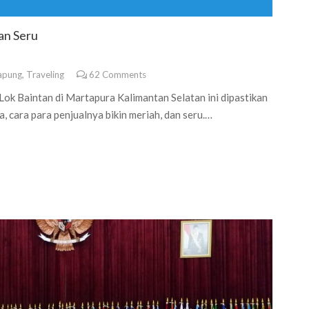
an Seru
apung
,
Traveling
62
Comments
Lok Baintan di Martapura Kalimantan Selatan ini dipastikan
a, cara para penjualnya bikin meriah, dan seru.…