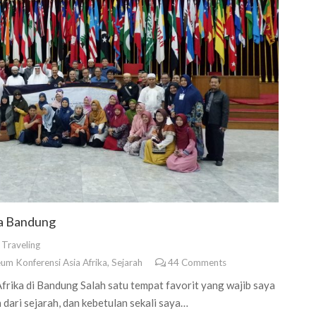
a Bandung
,
Traveling
um Konferensi Asia Afrika
,
Sejarah
44
Comments
ka di Bandung Salah satu tempat favorit yang wajib saya
dari sejarah, dan kebetulan sekali saya…