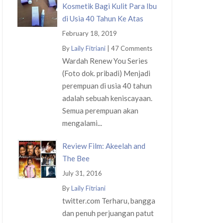
Kosmetik Bagi Kulit Para Ibu
di Usia 40 Tahun Ke Atas
February 18, 2019
By
Laily Fitriani
|
47 Comments
Wardah Renew You Series
(Foto dok. pribadi) Menjadi
perempuan di usia 40 tahun
adalah sebuah keniscayaan.
Semua perempuan akan
mengalami...
Review Film: Akeelah and
The Bee
July 31, 2016
By
Laily Fitriani
twitter.com Terharu, bangga
dan penuh perjuangan patut