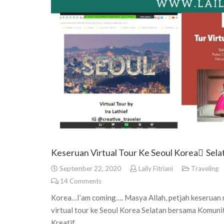
Keseruan Virtual Tour Ke Seoul Korea ٍSela
September 22, 2020
Laily Fitriani
Traveling
14
Comments
Korea…I’am coming…. Masya Allah, petjah keseruan 
virtual tour ke Seoul Korea Selatan bersama Komuni
Kreatif…