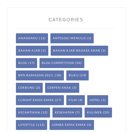
CATEGORIES
ANANDAKU
(12)
ANTOLOGI MENULIS
(1)
BAHAN AJAR
(1)
BAHAN AJAR BAHASA ARAB
(1)
BLOG
(17)
BLOG COMPETITION
(30)
BPN RAMADAN 2021.
(18)
BUKU
(29)
CERBUNG
(2)
CERPEN ANAK
(3)
CURHAT EMAK-EMAK
(27)
FILM
(4)
HOTEL
(1)
KECANTIKAN
(12)
KESEHATAN
(7)
KULINER
(20)
LIFESTYLE
(112)
LOMBA EMAK-EMAK
(3)