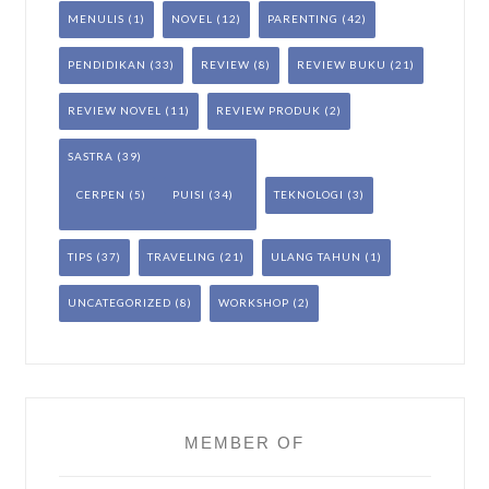
MENULIS
(1)
NOVEL
(12)
PARENTING
(42)
PENDIDIKAN
(33)
REVIEW
(8)
REVIEW BUKU
(21)
REVIEW NOVEL
(11)
REVIEW PRODUK
(2)
SASTRA
(39)
CERPEN
(5)
PUISI
(34)
TEKNOLOGI
(3)
TIPS
(37)
TRAVELING
(21)
ULANG TAHUN
(1)
UNCATEGORIZED
(8)
WORKSHOP
(2)
MEMBER OF