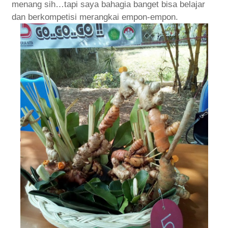
menang sih…tapi saya bahagia banget bisa belajar
dan berkompetisi merangkai empon-empon.