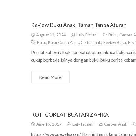
Review Buku Anak: Taman Tanpa Aturan
August 12, 2024
Laily Fitriani
Buku
,
Cerpen 
Buku
,
Buku Cerita Anak
,
Cerita anak
,
Review Buku
,
Revi
Pernahkah Buk Ibuk dan Sahabat membaca buku cerita
cukup berbeda isinya dengan buku-buku cerita keba
Read More
ROTI COKLAT BUATAN ZAHRA
June 16, 2017
Laily Fitriani
Cerpen Anak
https://www.pexels.com/ Hari ini hari ulang tahun Z