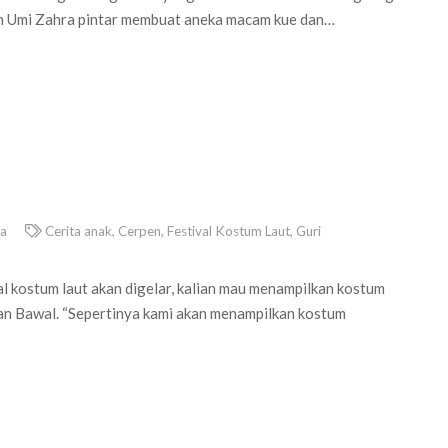
lan Umi Zahra pintar membuat aneka macam kue dan…
ra
Cerita anak
,
Cerpen
,
Festival Kostum Laut
,
Guri
al kostum laut akan digelar, kalian mau menampilkan kostum
kan Bawal. “Sepertinya kami akan menampilkan kostum