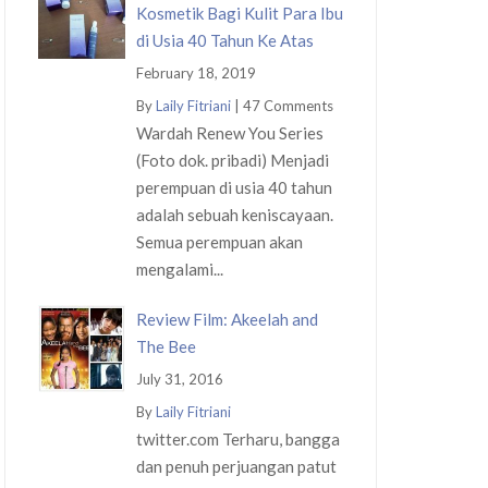
Kosmetik Bagi Kulit Para Ibu
di Usia 40 Tahun Ke Atas
February 18, 2019
By
Laily Fitriani
|
47 Comments
Wardah Renew You Series
(Foto dok. pribadi) Menjadi
perempuan di usia 40 tahun
adalah sebuah keniscayaan.
Semua perempuan akan
mengalami...
Review Film: Akeelah and
The Bee
July 31, 2016
By
Laily Fitriani
twitter.com Terharu, bangga
dan penuh perjuangan patut