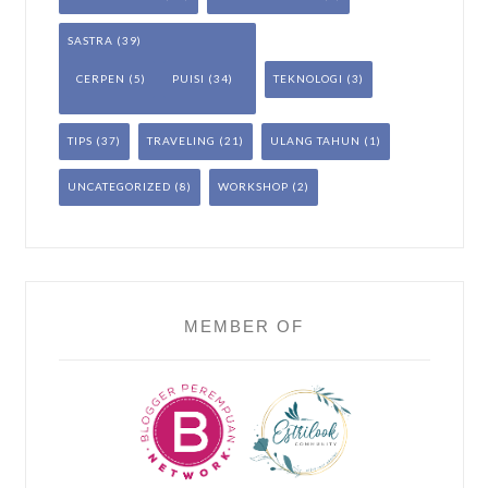
SASTRA
(39)
CERPEN
(5)
PUISI
(34)
TEKNOLOGI
(3)
TIPS
(37)
TRAVELING
(21)
ULANG TAHUN
(1)
UNCATEGORIZED
(8)
WORKSHOP
(2)
MEMBER OF