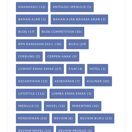
ANANDAKU
(12)
ANTOLOGI MENULIS
(1)
BAHAN AJAR
(1)
BAHAN AJAR BAHASA ARAB
(1)
BLOG
(17)
BLOG COMPETITION
(30)
BPN RAMADAN 2021.
(18)
BUKU
(29)
CERBUNG
(2)
CERPEN ANAK
(3)
CURHAT EMAK-EMAK
(27)
FILM
(4)
HOTEL
(1)
KECANTIKAN
(12)
KESEHATAN
(7)
KULINER
(20)
LIFESTYLE
(112)
LOMBA EMAK-EMAK
(3)
MENULIS
(1)
NOVEL
(12)
PARENTING
(42)
PENDIDIKAN
(33)
REVIEW
(8)
REVIEW BUKU
(21)
REVIEW NOVEL
(11)
REVIEW PRODUK
(2)