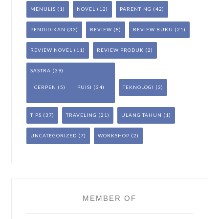
MENULIS
(1)
NOVEL
(12)
PARENTING
(42)
PENDIDIKAN
(33)
REVIEW
(8)
REVIEW BUKU
(21)
REVIEW NOVEL
(11)
REVIEW PRODUK
(2)
SASTRA
(39)
CERPEN
(5)
PUISI
(34)
TEKNOLOGI
(3)
TIPS
(37)
TRAVELING
(21)
ULANG TAHUN
(1)
UNCATEGORIZED
(7)
WORKSHOP
(2)
MEMBER OF