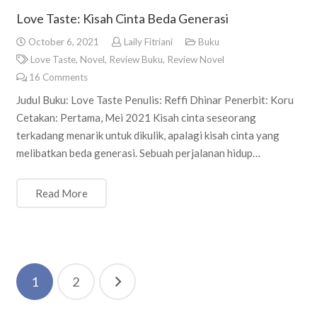
Love Taste: Kisah Cinta Beda Generasi
October 6, 2021
Laily Fitriani
Buku
Love Taste
,
Novel
,
Review Buku
,
Review Novel
16
Comments
Judul Buku: Love Taste Penulis: Reffi Dhinar Penerbit: Koru
Cetakan: Pertama, Mei 2021 Kisah cinta seseorang
terkadang menarik untuk dikulik, apalagi kisah cinta yang
melibatkan beda generasi. Sebuah perjalanan hidup…
Read More
Posts
1
2
navigation