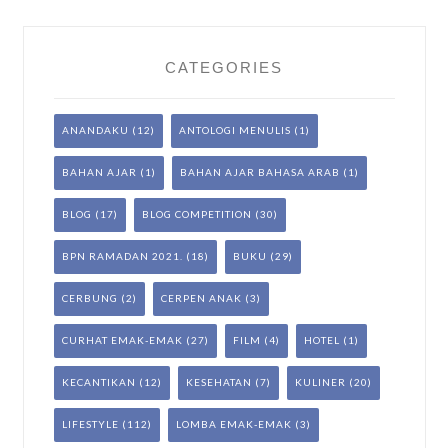
CATEGORIES
ANANDAKU
(12)
ANTOLOGI MENULIS
(1)
BAHAN AJAR
(1)
BAHAN AJAR BAHASA ARAB
(1)
BLOG
(17)
BLOG COMPETITION
(30)
BPN RAMADAN 2021.
(18)
BUKU
(29)
CERBUNG
(2)
CERPEN ANAK
(3)
CURHAT EMAK-EMAK
(27)
FILM
(4)
HOTEL
(1)
KECANTIKAN
(12)
KESEHATAN
(7)
KULINER
(20)
LIFESTYLE
(112)
LOMBA EMAK-EMAK
(3)