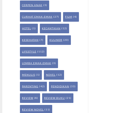
CERPEN ANAK
(3)
CURHAT EMAK-EMAK
(27)
FILM
(4)
HOTEL
(1)
KECANTIKAN
(12)
KESEHATAN
(7)
KULINER
(20)
LIFESTYLE
(112)
LOMBA EMAK-EMAK
(3)
MENULIS
(1)
NOVEL
(12)
PARENTING
(42)
PENDIDIKAN
(33)
REVIEW
(8)
REVIEW BUKU
(21)
REVIEW NOVEL
(11)