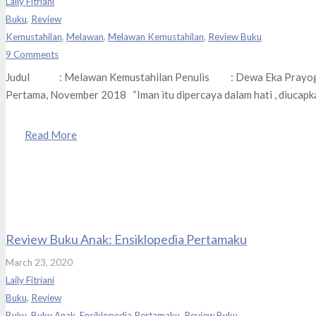
Laily Fitriani
Buku
,
Review
Kemustahilan
,
Melawan
,
Melawan Kemustahilan
,
Review Buku
9
Comments
Judul : Melawan Kemustahilan Penulis : Dewa Eka Prayo
Pertama, November 2018 “Iman itu dipercaya dalam hati , diucapk
Read More
Review Buku Anak: Ensiklopedia Pertamaku
March 23, 2020
Laily Fitriani
Buku
,
Review
Buku
,
Buku Anak
,
Ensiklopedia Pertamaku
,
Review Buku