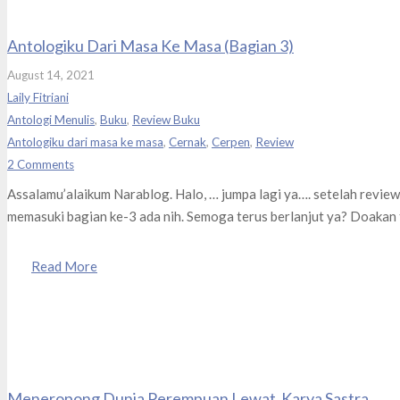
Antologiku Dari Masa Ke Masa (Bagian 3)
August 14, 2021
Laily Fitriani
Antologi Menulis
,
Buku
,
Review Buku
Antologiku dari masa ke masa
,
Cernak
,
Cerpen
,
Review
2
Comments
Assalamu’alaikum Narablog. Halo, … jumpa lagi ya…. setelah review 
memasuki bagian ke-3 ada nih. Semoga terus berlanjut ya? Doakan 
Read More
Meneropong Dunia Perempuan Lewat Karya Sastra