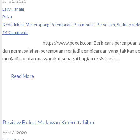
June 1, 2020
Laily Fitriani
Buku
Kedudukan
,
Meneropong Perempuan
,
Perempuan
,
Persoalan
,
Sudut pand
14
Comments
https://www.pexels.com Berbicara perempuan seakan t
dan permasalahan perempuan menjadi pembicaraan yang tak kan pe
menjadi sorotan masyarakat sebagai bagian eksistensi…
Read More
Review Buku: Melawan Kemustahilan
April 6, 2020