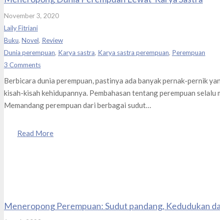
November 3, 2020
Laily Fitriani
Buku
,
Novel
,
Review
Dunia perempuan
,
Karya sastra
,
Karya sastra perempuan
,
Perempuan
3
Comments
Berbicara dunia perempuan, pastinya ada banyak pernak-pernik y
kisah-kisah kehidupannya. Pembahasan tentang perempuan selalu m
Memandang perempuan dari berbagai sudut…
Read More
Meneropong Perempuan: Sudut pandang, Kedudukan da