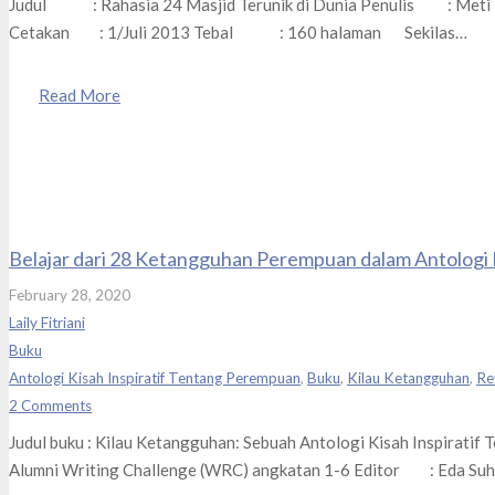
Judul : Rahasia 24 Masjid Terunik di Dunia Penulis : Meti
Cetakan : 1/Juli 2013 Tebal : 160 halaman Sekilas…
Read More
Belajar dari 28 Ketangguhan Perempuan dalam Antologi 
February 28, 2020
Laily Fitriani
Buku
Antologi Kisah Inspiratif Tentang Perempuan
,
Buku
,
Kilau Ketangguhan
,
Re
2
Comments
Judul buku : Kilau Ketangguhan: Sebuah Antologi Kisah Inspirati
Alumni Writing Challenge (WRC) angkatan 1-6 Editor : Eda Suha