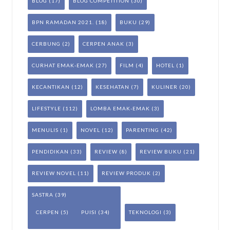
BLOG
(17)
BLOG COMPETITION
(30)
BPN RAMADAN 2021.
(18)
BUKU
(29)
CERBUNG
(2)
CERPEN ANAK
(3)
CURHAT EMAK-EMAK
(27)
FILM
(4)
HOTEL
(1)
KECANTIKAN
(12)
KESEHATAN
(7)
KULINER
(20)
LIFESTYLE
(112)
LOMBA EMAK-EMAK
(3)
MENULIS
(1)
NOVEL
(12)
PARENTING
(42)
PENDIDIKAN
(33)
REVIEW
(8)
REVIEW BUKU
(21)
REVIEW NOVEL
(11)
REVIEW PRODUK
(2)
SASTRA
(39)
CERPEN
(5)
PUISI
(34)
TEKNOLOGI
(3)