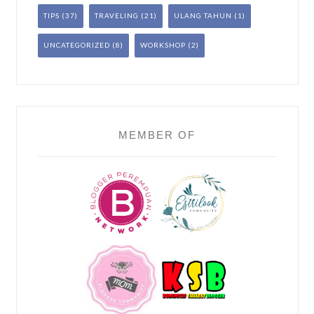
TIPS
(37)
TRAVELING
(21)
ULANG TAHUN
(1)
UNCATEGORIZED
(8)
WORKSHOP
(2)
MEMBER OF