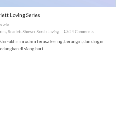
lett Loving Series
estyle
ries
,
Scarlett Shower Scrub Loving
24
Comments
hir-akhir ini udara terasa kering, berangin, dan dingin
sedangkan di siang hari…