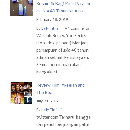
Kosmetik Bagi Kulit Para Ibu
di Usia 40 Tahun Ke Atas
February 18, 2019
By
Laily Fitriani
|
47 Comments
Wardah Renew You Series
(Foto dok. pribadi) Menjadi
perempuan di usia 40 tahun
adalah sebuah keniscayaan.
Semua perempuan akan
mengalami...
Review Film: Akeelah and
The Bee
July 31, 2016
By
Laily Fitriani
twitter.com Terharu, bangga
dan penuh perjuangan patut