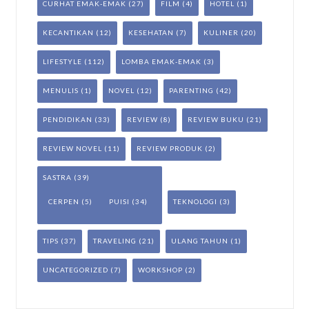
CURHAT EMAK-EMAK
(27)
FILM
(4)
HOTEL
(1)
KECANTIKAN
(12)
KESEHATAN
(7)
KULINER
(20)
LIFESTYLE
(112)
LOMBA EMAK-EMAK
(3)
MENULIS
(1)
NOVEL
(12)
PARENTING
(42)
PENDIDIKAN
(33)
REVIEW
(8)
REVIEW BUKU
(21)
REVIEW NOVEL
(11)
REVIEW PRODUK
(2)
SASTRA
(39)
CERPEN
(5)
PUISI
(34)
TEKNOLOGI
(3)
TIPS
(37)
TRAVELING
(21)
ULANG TAHUN
(1)
UNCATEGORIZED
(7)
WORKSHOP
(2)