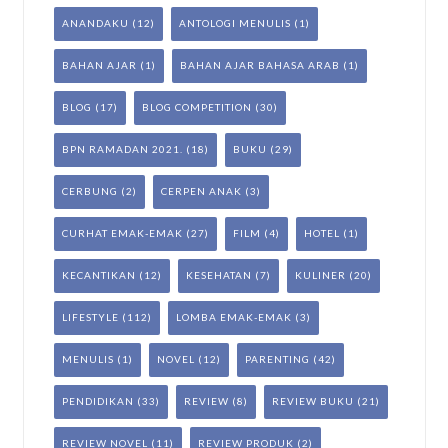
ANANDAKU
(12)
ANTOLOGI MENULIS
(1)
BAHAN AJAR
(1)
BAHAN AJAR BAHASA ARAB
(1)
BLOG
(17)
BLOG COMPETITION
(30)
BPN RAMADAN 2021.
(18)
BUKU
(29)
CERBUNG
(2)
CERPEN ANAK
(3)
CURHAT EMAK-EMAK
(27)
FILM
(4)
HOTEL
(1)
KECANTIKAN
(12)
KESEHATAN
(7)
KULINER
(20)
LIFESTYLE
(112)
LOMBA EMAK-EMAK
(3)
MENULIS
(1)
NOVEL
(12)
PARENTING
(42)
PENDIDIKAN
(33)
REVIEW
(8)
REVIEW BUKU
(21)
REVIEW NOVEL
(11)
REVIEW PRODUK
(2)