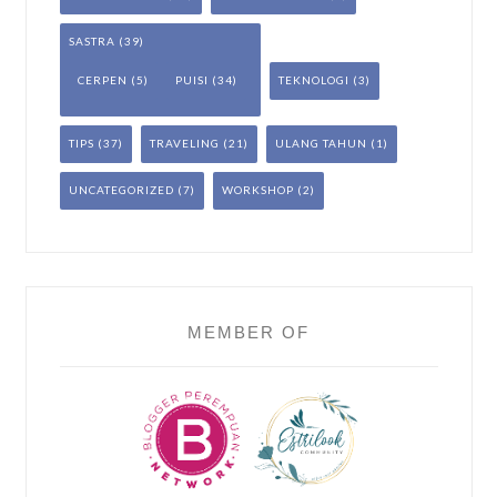
SASTRA
(39)
CERPEN
(5)
PUISI
(34)
TEKNOLOGI
(3)
TIPS
(37)
TRAVELING
(21)
ULANG TAHUN
(1)
UNCATEGORIZED
(7)
WORKSHOP
(2)
MEMBER OF