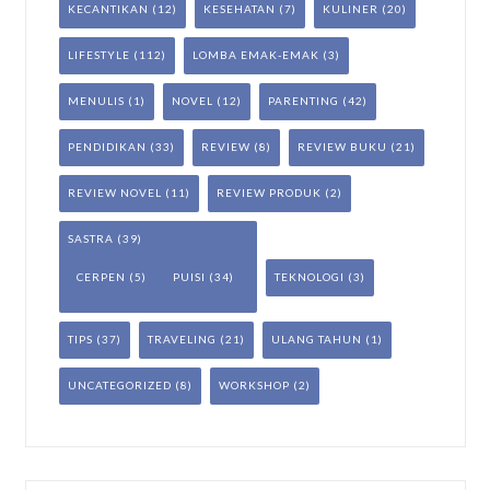
KECANTIKAN
(12)
KESEHATAN
(7)
KULINER
(20)
LIFESTYLE
(112)
LOMBA EMAK-EMAK
(3)
MENULIS
(1)
NOVEL
(12)
PARENTING
(42)
PENDIDIKAN
(33)
REVIEW
(8)
REVIEW BUKU
(21)
REVIEW NOVEL
(11)
REVIEW PRODUK
(2)
SASTRA
(39)
CERPEN
(5)
PUISI
(34)
TEKNOLOGI
(3)
TIPS
(37)
TRAVELING
(21)
ULANG TAHUN
(1)
UNCATEGORIZED
(8)
WORKSHOP
(2)