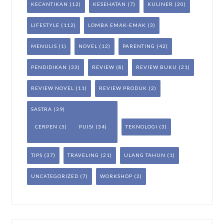
KECANTIKAN
(12)
KESEHATAN
(7)
KULINER
(20)
LIFESTYLE
(112)
LOMBA EMAK-EMAK
(3)
MENULIS
(1)
NOVEL
(12)
PARENTING
(42)
PENDIDIKAN
(33)
REVIEW
(8)
REVIEW BUKU
(21)
REVIEW NOVEL
(11)
REVIEW PRODUK
(2)
SASTRA
(39)
CERPEN
(5)
PUISI
(34)
TEKNOLOGI
(3)
TIPS
(37)
TRAVELING
(21)
ULANG TAHUN
(1)
UNCATEGORIZED
(7)
WORKSHOP
(2)