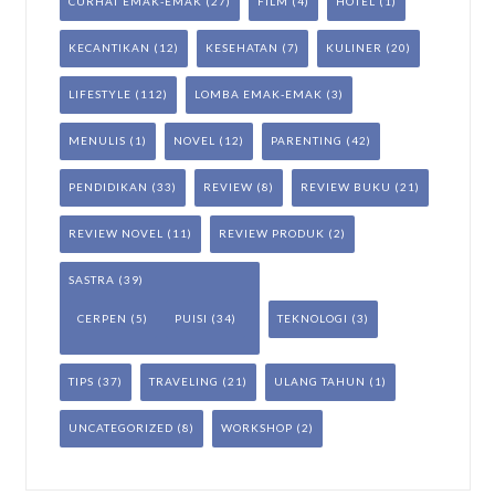
CURHAT EMAK-EMAK
(27)
FILM
(4)
HOTEL
(1)
KECANTIKAN
(12)
KESEHATAN
(7)
KULINER
(20)
LIFESTYLE
(112)
LOMBA EMAK-EMAK
(3)
MENULIS
(1)
NOVEL
(12)
PARENTING
(42)
PENDIDIKAN
(33)
REVIEW
(8)
REVIEW BUKU
(21)
REVIEW NOVEL
(11)
REVIEW PRODUK
(2)
SASTRA
(39)
CERPEN
(5)
PUISI
(34)
TEKNOLOGI
(3)
TIPS
(37)
TRAVELING
(21)
ULANG TAHUN
(1)
UNCATEGORIZED
(8)
WORKSHOP
(2)