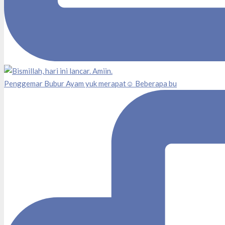
Penggemar Bubur Ayam yuk merapat☺️ Beberapa bu