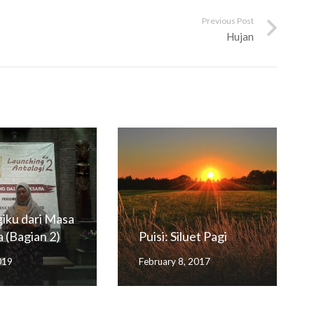
Previous Post
Hujan
iku dari Masa
 (Bagian 2)
Puisi: Siluet Pagi
2019
February 8, 2017