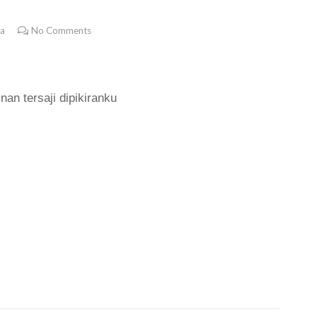
ra
No Comments
an tersaji dipikiranku