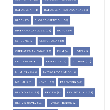
BAHAN AJAR
(1)
BAHAN AJAR BAHASA ARAB
(1)
BLOG
(17)
BLOG COMPETITION
(30)
BPN RAMADAN 2021.
(18)
BUKU
(29)
CERBUNG
(2)
CERPEN ANAK
(3)
CURHAT EMAK-EMAK
(27)
FILM
(4)
HOTEL
(1)
KECANTIKAN
(12)
KESEHATAN
(7)
KULINER
(20)
LIFESTYLE
(112)
LOMBA EMAK-EMAK
(3)
MENULIS
(1)
NOVEL
(12)
PARENTING
(42)
PENDIDIKAN
(33)
REVIEW
(8)
REVIEW BUKU
(21)
REVIEW NOVEL
(11)
REVIEW PRODUK
(2)