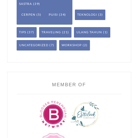
SASTRA
(39)
CERPEN
(5)
PUISI
(34)
TEKNOLOGI
(3)
TIPS
(37)
TRAVELING
(21)
ULANG TAHUN
(1)
UNCATEGORIZED
(7)
WORKSHOP
(2)
MEMBER OF