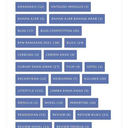
ANANDAKU
(12)
ANTOLOGI MENULIS
(1)
BAHAN AJAR
(1)
BAHAN AJAR BAHASA ARAB
(1)
BLOG
(17)
BLOG COMPETITION
(30)
BPN RAMADAN 2021.
(18)
BUKU
(29)
CERBUNG
(2)
CERPEN ANAK
(3)
CURHAT EMAK-EMAK
(27)
FILM
(4)
HOTEL
(1)
KECANTIKAN
(12)
KESEHATAN
(7)
KULINER
(20)
LIFESTYLE
(112)
LOMBA EMAK-EMAK
(3)
MENULIS
(1)
NOVEL
(12)
PARENTING
(42)
PENDIDIKAN
(33)
REVIEW
(8)
REVIEW BUKU
(21)
REVIEW NOVEL
(11)
REVIEW PRODUK
(2)