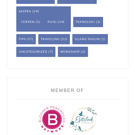
SASTRA
(39)
CERPEN
(5)
PUISI
(34)
TEKNOLOGI
(3)
TIPS
(37)
TRAVELING
(21)
ULANG TAHUN
(1)
UNCATEGORIZED
(7)
WORKSHOP
(2)
MEMBER OF