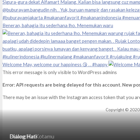
Beneran, bahagia itu sederhana lho. Menemukan waru
Welcome May, welcome our happiness 😘 . . #happy
This error message is only visible to WordPress admins
Error: API requests are being delayed for this account. New pos
There may be an issue with the Instagram access token that you are
Copyright © 2020 la
Muara Ilmu
Pulang Ke Kotamu
Dialog Hati