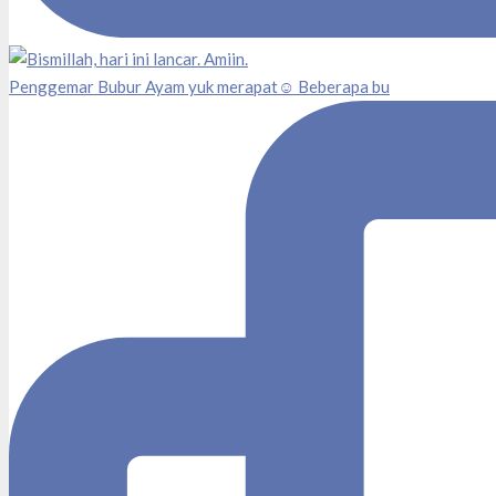
Penggemar Bubur Ayam yuk merapat☺️ Beberapa bu