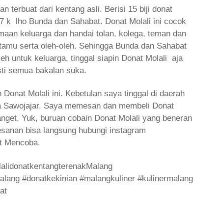
n terbuat dari kentang asli. Berisi 15 biji donat
7 k lho Bunda dan Sahabat. Donat Molali ini cocok
maan keluarga dan handai tolan, kolega, teman dan
 tamu serta oleh-oleh. Sehingga Bunda dan Sahabat
eh untuk keluarga, tinggal siapin Donat Molali aja
sti semua bakalan suka.
onat Molali ini. Kebetulan saya tinggal di daerah
ea Sawojajar. Saya memesan dan membeli Donat
anget. Yuk, buruan cobain Donat Molali yang beneran
esanan bisa langsung hubungi instagram
t Mencoba.
alidonatkentangterenakMalang
ang #donatkekinian #malangkuliner #kulinermalang
at