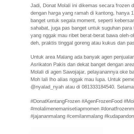
Jadi, Donat Molali ini dikemas secara frozen da
dengan harga yang ramah di kantong, hanya 1
banget untuk segala moment, seperti kebersa
sahabat, juga pas banget untuk suguhan para
yang nggak mau ribet berat-berat bawa oleh-ol
deh, praktis tinggal goreng atau kukus dan pa
Untuk area Malang ada banyak agen penjualan D
Asrikaton Pakis dan dekat banget dengan ar
Molali di agen Sawojajar, pelayanannya oke b
Moh lali lho alias nggak mau lupa. Untuk pem
@nyalad_nyah atau di 081333184540. Selama
#DonatKentangFrozen #AgenFrozenFood #Mol
#molalimenemanisetiapmomen #donatfrozenmal
#jajananmalang #cemilanmalang #kudapandon