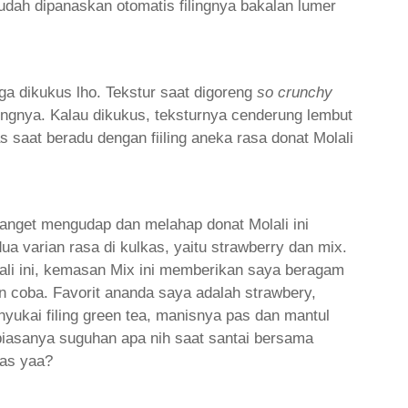
sudah dipanaskan otomatis filingnya bakalan lumer
juga dikukus lho. Tekstur saat digoreng
so crunchy
lingnya. Kalau dikukus, teksturnya cenderung lembut
 saat beradu dengan fiiling aneka rasa donat Molali
banget mengudap dan melahap donat Molali ini
 varian rasa di kulkas, yaitu strawberry dan mix.
li ini, kemasan Mix ini memberikan saya beragam
n coba. Favorit ananda saya adalah strawbery,
yukai filing green tea, manisnya pas dan mantul
iasanya suguhan apa nih saat santai bersama
kas yaa?