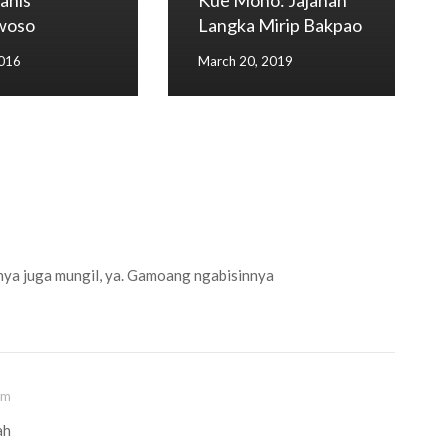
anis
Kue Moho: Jajanan
woso
Langka Mirip Bakpao
2016
March 20, 2019
nnya juga mungil, ya. Gamoang ngabisinnya
am
ah