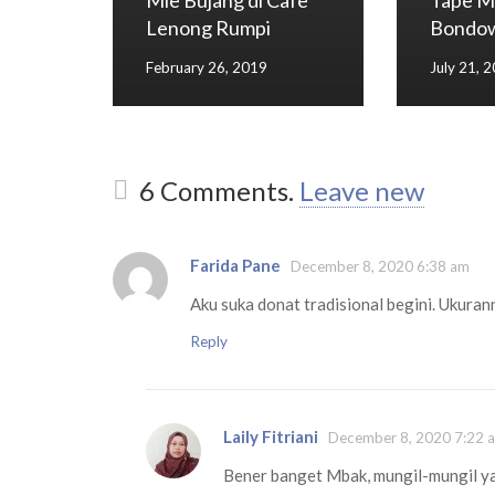
Mie Bujang di Cafe
Tape M
Lenong Rumpi
Bondo
February 26, 2019
July 21, 
6
Comments
.
Leave new
Farida Pane
December 8, 2020 6:38 am
Aku suka donat tradisional begini. Ukura
Reply
Laily Fitriani
December 8, 2020 7:22 
Bener banget Mbak, mungil-mungil y