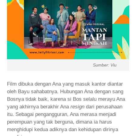
Sumber: Viu
Film dibuka dengan Ana yang masuk kantor diantar
oleh Bayu sahabatnya. Hubungan Ana dengan sang
Bosnya tidak baik, karena si Bos selalu merayu Ana
yang akhirnya berakhir Ana
resign
dari perusahaan
itu. Sebagai pengangguran, Ana merasa menjadi
perempuan yang tak berguna, dimana ia harus
menghidupi kedua adiknya dan kehidupan dirinya