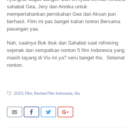
sahabat Gea, Jery dan Annika untuk
mempertahankan pernikahan Gea dan Aksan pun
berhasil. Film ini pas banget kalian tonton Bersama
pasangan yaa.
Nah, saatnya Buk ibuk dan Sahabat saat refresing
sejenak dan sempatkan nonton 5 film Indonesia yang
masih tayang di Viu ini ya? seru banget lho. Selamat
nonton.
2023
,
Film
,
Review Film Indonesia
,
Viu