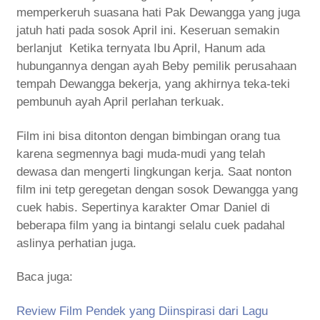
memperkeruh suasana hati Pak Dewangga yang juga
jatuh hati pada sosok April ini. Keseruan semakin
berlanjut Ketika ternyata Ibu April, Hanum ada
hubungannya dengan ayah Beby pemilik perusahaan
tempah Dewangga bekerja, yang akhirnya teka-teki
pembunuh ayah April perlahan terkuak.
Film ini bisa ditonton dengan bimbingan orang tua
karena segmennya bagi muda-mudi yang telah
dewasa dan mengerti lingkungan kerja. Saat nonton
film ini tetp geregetan dengan sosok Dewangga yang
cuek habis. Sepertinya karakter Omar Daniel di
beberapa film yang ia bintangi selalu cuek padahal
aslinya perhatian juga.
Baca juga:
Review Film Pendek yang Diinspirasi dari Lagu