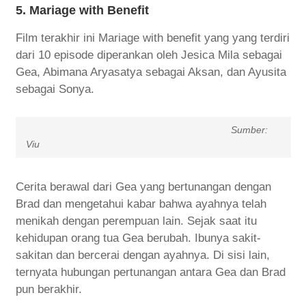
5. Mariage with Benefit
Film terakhir ini Mariage with benefit yang yang terdiri
dari 10 episode diperankan oleh Jesica Mila sebagai
Gea, Abimana Aryasatya sebagai Aksan, dan Ayusita
sebagai Sonya.
Sumber:
Viu
Cerita berawal dari Gea yang bertunangan dengan
Brad dan mengetahui kabar bahwa ayahnya telah
menikah dengan perempuan lain. Sejak saat itu
kehidupan orang tua Gea berubah. Ibunya sakit-
sakitan dan bercerai dengan ayahnya. Di sisi lain,
ternyata hubungan pertunangan antara Gea dan Brad
pun berakhir.