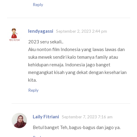
Reply
lendyagassi
September 2, 2023 2:44 pm
2023 seru sekali..
Aku nonton film Indonesia yang lawas lawas dan
suka mewek sendiri kalo temanya family atau
kehidupan remaja. Indonesia jago banget
mengangkat kisah yang dekat dengan keseharian
kita.
Reply
Laily Fitriani
September 7, 2023 7:16 am
Betul banget Teh, bagus-bagus dan jago ya.