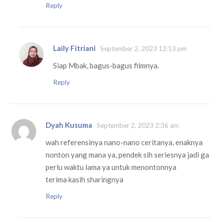
Reply
Laily Fitriani
September 2, 2023 12:13 pm
Siap Mbak, bagus-bagus filmnya.
Reply
Dyah Kusuma
September 2, 2023 2:36 am
wah referensinya nano-nano ceritanya, enaknya
nonton yang mana ya, pendek sih seriesnya jadi ga
perlu waktu lama ya untuk menontonnya
terima kasih sharingnya
Reply