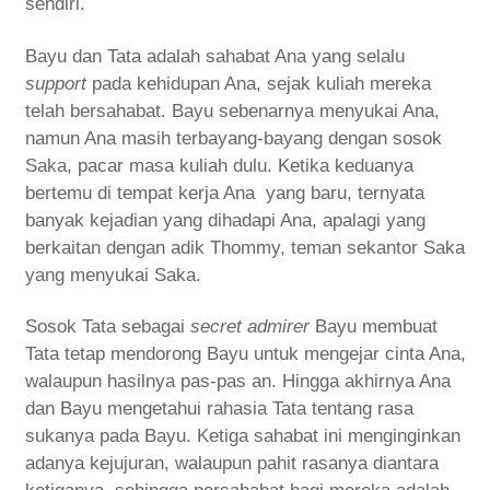
sendiri.
Bayu dan Tata adalah sahabat Ana yang selalu
support
pada kehidupan Ana, sejak kuliah mereka
telah bersahabat. Bayu sebenarnya menyukai Ana,
namun Ana masih terbayang-bayang dengan sosok
Saka, pacar masa kuliah dulu. Ketika keduanya
bertemu di tempat kerja Ana yang baru, ternyata
banyak kejadian yang dihadapi Ana, apalagi yang
berkaitan dengan adik Thommy, teman sekantor Saka
yang menyukai Saka.
Sosok Tata sebagai
secret admirer
Bayu membuat
Tata tetap mendorong Bayu untuk mengejar cinta Ana,
walaupun hasilnya pas-pas an. Hingga akhirnya Ana
dan Bayu mengetahui rahasia Tata tentang rasa
sukanya pada Bayu. Ketiga sahabat ini menginginkan
adanya kejujuran, walaupun pahit rasanya diantara