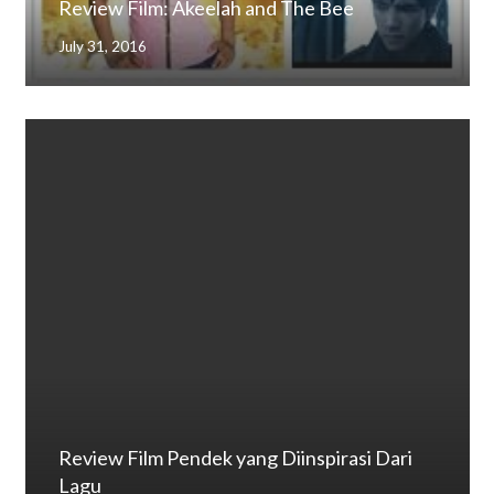
Review Film: Akeelah and The Bee
July 31, 2016
Review Film Pendek yang Diinspirasi Dari
Lagu