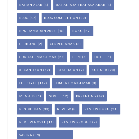
BAHAN AJAR
(1)
BAHAN AJAR BAHASA ARAB
(1)
BLOG
(17)
BLOG COMPETITION
(30)
BPN RAMADAN 2021.
(18)
BUKU
(29)
CERBUNG
(2)
CERPEN ANAK
(3)
CURHAT EMAK-EMAK
(27)
FILM
(4)
HOTEL
(1)
KECANTIKAN
(12)
KESEHATAN
(7)
KULINER
(20)
LIFESTYLE
(112)
LOMBA EMAK-EMAK
(3)
MENULIS
(1)
NOVEL
(12)
PARENTING
(42)
PENDIDIKAN
(33)
REVIEW
(8)
REVIEW BUKU
(21)
REVIEW NOVEL
(11)
REVIEW PRODUK
(2)
SASTRA
(39)