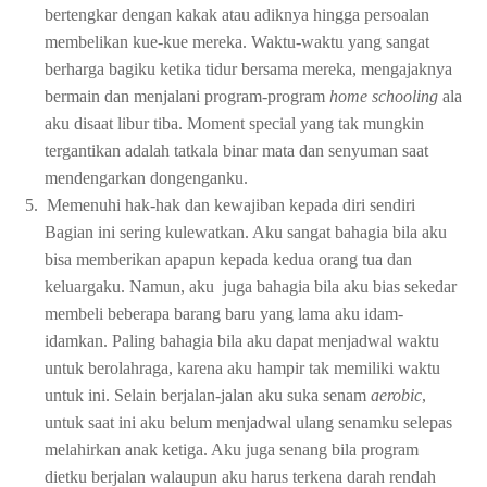
bertengkar dengan kakak atau adiknya hingga persoalan
membelikan kue-kue mereka. Waktu-waktu yang sangat
berharga bagiku ketika tidur bersama mereka, mengajaknya
bermain dan menjalani program-program
home schooling
ala
aku disaat libur tiba. Moment special yang tak mungkin
tergantikan adalah tatkala binar mata dan senyuman saat
mendengarkan dongenganku.
5.
Memenuhi hak-hak dan kewajiban kepada diri sendiri
Bagian ini sering kulewatkan. Aku sangat bahagia bila aku
bisa memberikan apapun kepada kedua orang tua dan
keluargaku. Namun, aku
juga bahagia bila aku bias sekedar
membeli beberapa barang baru yang lama aku idam-
idamkan. Paling bahagia bila aku dapat menjadwal waktu
untuk berolahraga, karena aku hampir tak memiliki waktu
untuk ini. Selain berjalan-jalan aku suka senam
aerobic
,
untuk saat ini aku belum menjadwal ulang senamku selepas
melahirkan anak ketiga. Aku juga senang bila program
dietku berjalan walaupun aku harus terkena darah rendah