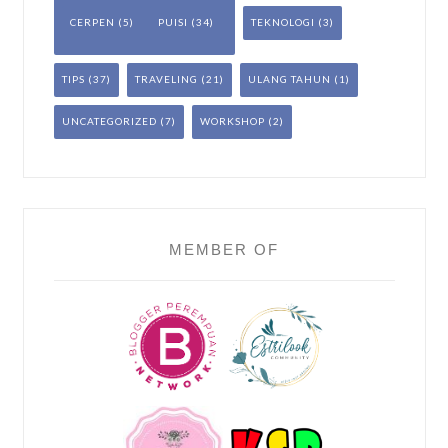
CERPEN
(5)
PUISI
(34)
TEKNOLOGI
(3)
TIPS
(37)
TRAVELING
(21)
ULANG TAHUN
(1)
UNCATEGORIZED
(7)
WORKSHOP
(2)
MEMBER OF