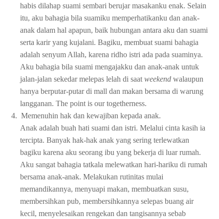
habis dilahap suami sembari berujar masakanku enak. Selain
itu, aku bahagia bila suamiku memperhatikanku dan anak-
anak dalam hal apapun, baik hubungan antara aku dan suami
serta karir yang kujalani. Bagiku, membuat suami bahagia
adalah senyum Allah, karena ridho istri ada pada suaminya.
Aku bahagia bila suami mengajakku dan anak-anak untuk
jalan-jalan sekedar melepas lelah di saat
weekend
walaupun
hanya berputar-putar di mall dan makan bersama di warung
langganan. The point is our togetherness.
4.
Memenuhin hak dan kewajiban kepada anak.
Anak adalah buah hati suami dan istri. Melalui cinta kasih ia
tercipta. Banyak hak-hak anak yang sering terlewatkan
bagiku karena aku seorang ibu yang bekerja di luar rumah.
Aku sangat bahagia tatkala melewatkan hari-hariku di rumah
bersama anak-anak. Melakukan rutinitas mulai
memandikannya, menyuapi makan, membuatkan susu,
membersihkan pub, membersihkannya selepas buang air
kecil, menyelesaikan rengekan dan tangisannya sebab