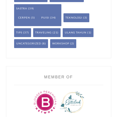
SASTRA
(39)
CERPEN
(5)
PUISI
(34)
TEKNOLOGI
(3)
TIPS
(37)
TRAVELING
(21)
ULANG TAHUN
(1)
UNCATEGORIZED
(8)
WORKSHOP
(2)
MEMBER OF