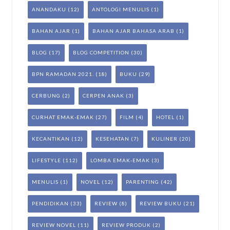
ANANDAKU
(12)
ANTOLOGI MENULIS
(1)
BAHAN AJAR
(1)
BAHAN AJAR BAHASA ARAB
(1)
BLOG
(17)
BLOG COMPETITION
(30)
BPN RAMADAN 2021.
(18)
BUKU
(29)
CERBUNG
(2)
CERPEN ANAK
(3)
CURHAT EMAK-EMAK
(27)
FILM
(4)
HOTEL
(1)
KECANTIKAN
(12)
KESEHATAN
(7)
KULINER
(20)
LIFESTYLE
(112)
LOMBA EMAK-EMAK
(3)
MENULIS
(1)
NOVEL
(12)
PARENTING
(42)
PENDIDIKAN
(33)
REVIEW
(8)
REVIEW BUKU
(21)
REVIEW NOVEL
(11)
REVIEW PRODUK
(2)