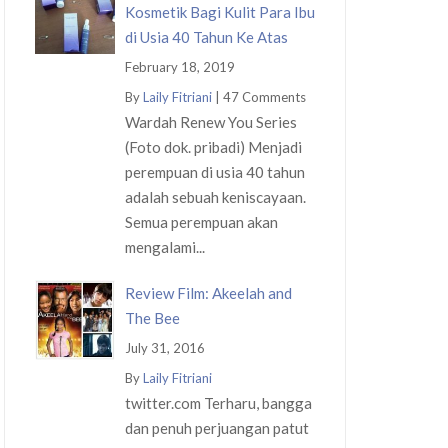
Kosmetik Bagi Kulit Para Ibu
di Usia 40 Tahun Ke Atas
February 18, 2019
By
Laily Fitriani
|
47 Comments
Wardah Renew You Series
(Foto dok. pribadi) Menjadi
perempuan di usia 40 tahun
adalah sebuah keniscayaan.
Semua perempuan akan
mengalami...
Review Film: Akeelah and
The Bee
July 31, 2016
By
Laily Fitriani
twitter.com Terharu, bangga
dan penuh perjuangan patut