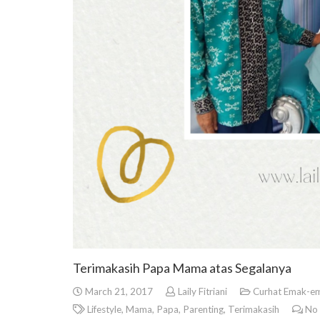
Terimakasih Papa Mama atas Segalanya
March 21, 2017
Laily Fitriani
Curhat Emak-e
Lifestyle
,
Mama
,
Papa
,
Parenting
,
Terimakasih
No