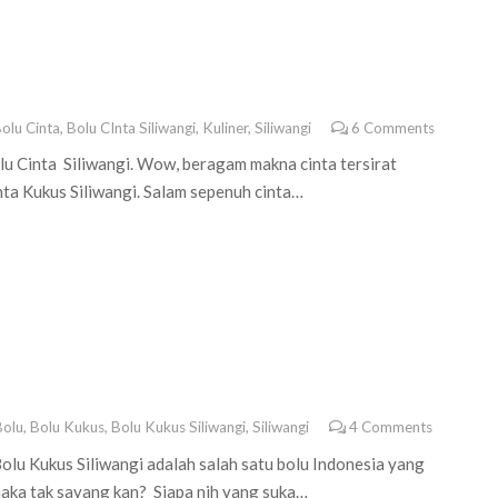
olu Cinta
,
Bolu CInta Siliwangi
,
Kuliner
,
Siliwangi
6
Comments
olu Cinta Siliwangi. Wow, beragam makna cinta tersirat
nta Kukus Siliwangi. Salam sepenuh cinta…
Bolu
,
Bolu Kukus
,
Bolu Kukus Siliwangi
,
Siliwangi
4
Comments
angi adalah salah satu bolu Indonesia yang
maka tak sayang kan? Siapa nih yang suka…