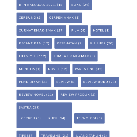
BPN RAMADAN 2021.
(18)
BUKU
(29)
CERBUNG
(2)
CERPEN ANAK
(3)
CURHAT EMAK-EMAK
(27)
FILM
(4)
HOTEL
(1)
KECANTIKAN
(12)
KESEHATAN
(7)
KULINER
(20)
LIFESTYLE
(112)
LOMBA EMAK-EMAK
(3)
MENULIS
(1)
NOVEL
(12)
PARENTING
(42)
PENDIDIKAN
(33)
REVIEW
(8)
REVIEW BUKU
(21)
REVIEW NOVEL
(11)
REVIEW PRODUK
(2)
SASTRA
(39)
CERPEN
(5)
PUISI
(34)
TEKNOLOGI
(3)
TIPS
(37)
TRAVELING
(21)
ULANG TAHUN
(1)