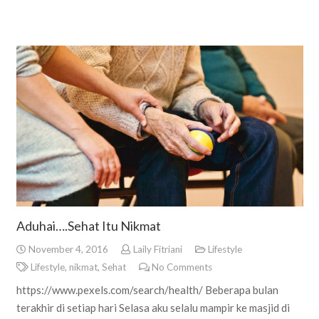
Aduhai….Sehat Itu Nikmat
November 4, 2016
Laily Fitriani
Lifestyle
Lifestyle
,
nikmat
,
Sehat
No Comments
https://www.pexels.com/search/health/ Beberapa bulan
terakhir di setiap hari Selasa aku selalu mampir ke masjid di