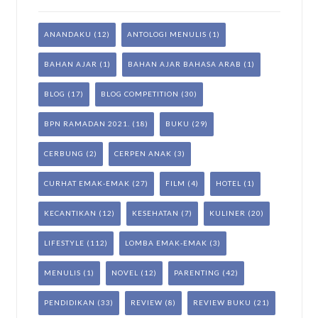
ANANDAKU
(12)
ANTOLOGI MENULIS
(1)
BAHAN AJAR
(1)
BAHAN AJAR BAHASA ARAB
(1)
BLOG
(17)
BLOG COMPETITION
(30)
BPN RAMADAN 2021.
(18)
BUKU
(29)
CERBUNG
(2)
CERPEN ANAK
(3)
CURHAT EMAK-EMAK
(27)
FILM
(4)
HOTEL
(1)
KECANTIKAN
(12)
KESEHATAN
(7)
KULINER
(20)
LIFESTYLE
(112)
LOMBA EMAK-EMAK
(3)
MENULIS
(1)
NOVEL
(12)
PARENTING
(42)
PENDIDIKAN
(33)
REVIEW
(8)
REVIEW BUKU
(21)