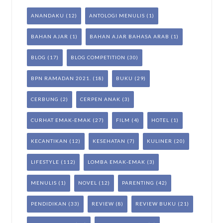
ANANDAKU
(12)
ANTOLOGI MENULIS
(1)
BAHAN AJAR
(1)
BAHAN AJAR BAHASA ARAB
(1)
BLOG
(17)
BLOG COMPETITION
(30)
BPN RAMADAN 2021.
(18)
BUKU
(29)
CERBUNG
(2)
CERPEN ANAK
(3)
CURHAT EMAK-EMAK
(27)
FILM
(4)
HOTEL
(1)
KECANTIKAN
(12)
KESEHATAN
(7)
KULINER
(20)
LIFESTYLE
(112)
LOMBA EMAK-EMAK
(3)
MENULIS
(1)
NOVEL
(12)
PARENTING
(42)
PENDIDIKAN
(33)
REVIEW
(8)
REVIEW BUKU
(21)