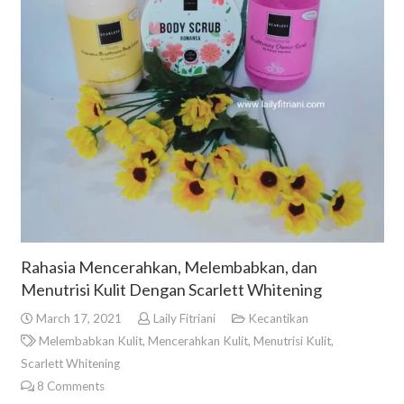
Rahasia Mencerahkan, Melembabkan, dan
Menutrisi Kulit Dengan Scarlett Whitening
March 17, 2021
Laily Fitriani
Kecantikan
Melembabkan Kulit
,
Mencerahkan Kulit
,
Menutrisi Kulit
,
Scarlett Whitening
8
Comments