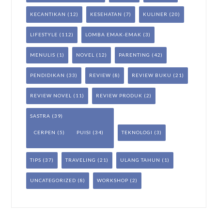
KECANTIKAN
(12)
KESEHATAN
(7)
KULINER
(20)
LIFESTYLE
(112)
LOMBA EMAK-EMAK
(3)
MENULIS
(1)
NOVEL
(12)
PARENTING
(42)
PENDIDIKAN
(33)
REVIEW
(8)
REVIEW BUKU
(21)
REVIEW NOVEL
(11)
REVIEW PRODUK
(2)
SASTRA
(39)
CERPEN
(5)
PUISI
(34)
TEKNOLOGI
(3)
TIPS
(37)
TRAVELING
(21)
ULANG TAHUN
(1)
UNCATEGORIZED
(8)
WORKSHOP
(2)