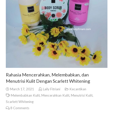
Rahasia Mencerahkan, Melembabkan, dan
Menutrisi Kulit Dengan Scarlett Whitening
March 17, 2021
Laily Fitriani
Kecantikan
Melembabkan Kulit
,
Mencerahkan Kulit
,
Menutrisi Kulit
,
Scarlett Whitening
8
Comments