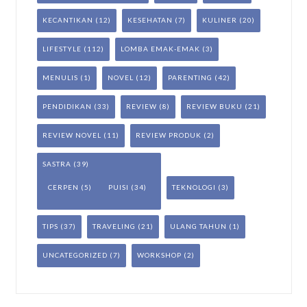
KECANTIKAN
(12)
KESEHATAN
(7)
KULINER
(20)
LIFESTYLE
(112)
LOMBA EMAK-EMAK
(3)
MENULIS
(1)
NOVEL
(12)
PARENTING
(42)
PENDIDIKAN
(33)
REVIEW
(8)
REVIEW BUKU
(21)
REVIEW NOVEL
(11)
REVIEW PRODUK
(2)
SASTRA
(39)
CERPEN
(5)
PUISI
(34)
TEKNOLOGI
(3)
TIPS
(37)
TRAVELING
(21)
ULANG TAHUN
(1)
UNCATEGORIZED
(7)
WORKSHOP
(2)