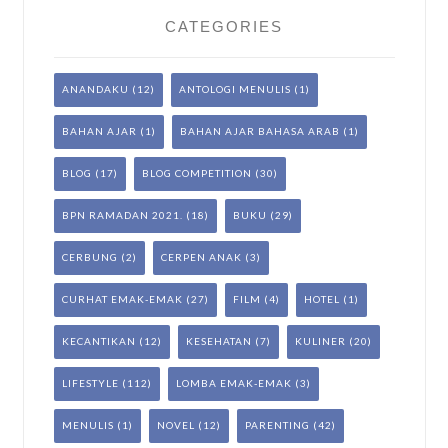
CATEGORIES
ANANDAKU
(12)
ANTOLOGI MENULIS
(1)
BAHAN AJAR
(1)
BAHAN AJAR BAHASA ARAB
(1)
BLOG
(17)
BLOG COMPETITION
(30)
BPN RAMADAN 2021.
(18)
BUKU
(29)
CERBUNG
(2)
CERPEN ANAK
(3)
CURHAT EMAK-EMAK
(27)
FILM
(4)
HOTEL
(1)
KECANTIKAN
(12)
KESEHATAN
(7)
KULINER
(20)
LIFESTYLE
(112)
LOMBA EMAK-EMAK
(3)
MENULIS
(1)
NOVEL
(12)
PARENTING
(42)