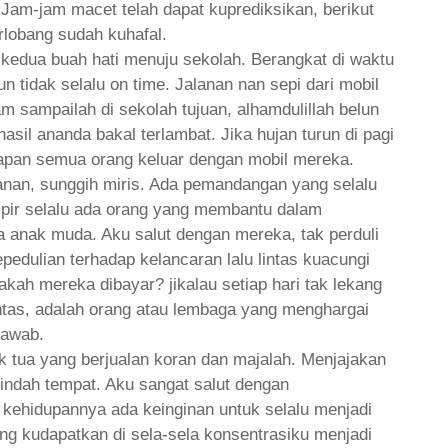
Jam-jam macet telah dapat kuprediksikan, berikut
rlobang sudah kuhafal.
r kedua buah hati menuju sekolah. Berangkat di waktu
n tidak selalu on time. Jalanan nan sepi dari mobil
m sampailah di sekolah tujuan, alhamdulillah belun
hasil ananda bakal terlambat. Jika hujan turun di pagi
ggapan semua orang keluar dengan mobil mereka.
anan, sunggih miris. Ada pemandangan yang selalu
mpir selalu ada orang yang membantu dalam
ga anak muda. Aku salut dengan mereka, tak perduli
edulian terhadap kelancaran lalu lintas kuacungi
ah mereka dibayar? jikalau setiap hari tak lekang
ntas, adalah orang atau lembaga yang menghargai
jawab.
pak tua yang berjualan koran dan majalah. Menjajakan
indah tempat. Aku sangat salut dengan
 kehidupannya ada keinginan untuk selalu menjadi
ang kudapatkan di sela-sela konsentrasiku menjadi