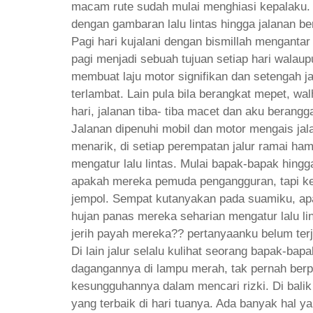
macam rute sudah mulai menghiasi kepalaku. 
dengan gambaran lalu lintas hingga jalanan be
Pagi hari kujalani dengan bismillah menganta
pagi menjadi sebuah tujuan setiap hari walaupu
membuat laju motor signifikan dan setengah ja
terlambat. Lain pula bila berangkat mepet, wal
hari, jalanan tiba- tiba macet dan aku beran
Jalanan dipenuhi mobil dan motor mengais jal
menarik, di setiap perempatan jalur ramai ha
mengatur lalu lintas. Mulai bapak-bapak hing
apakah mereka pemuda pengangguran, tapi kep
jempol. Sempat kutanyakan pada suamiku, apak
hujan panas mereka seharian mengatur lalu li
jerih payah mereka?? pertanyaanku belum ter
Di lain jalur selalu kulihat seorang bapak-ba
dagangannya di lampu merah, tak pernah berp
kesungguhannya dalam mencari rizki. Di balik
yang terbaik di hari tuanya. Ada banyak hal y