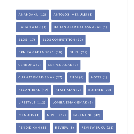
ANANDAKU
(12)
ANTOLOGI MENULIS
(1)
BAHAN AJAR
(1)
BAHAN AJAR BAHASA ARAB
(1)
BLOG
(17)
BLOG COMPETITION
(30)
BPN RAMADAN 2021.
(18)
BUKU
(29)
CERBUNG
(2)
CERPEN ANAK
(3)
CURHAT EMAK-EMAK
(27)
FILM
(4)
HOTEL
(1)
KECANTIKAN
(12)
KESEHATAN
(7)
KULINER
(20)
LIFESTYLE
(112)
LOMBA EMAK-EMAK
(3)
MENULIS
(1)
NOVEL
(12)
PARENTING
(42)
PENDIDIKAN
(33)
REVIEW
(8)
REVIEW BUKU
(21)