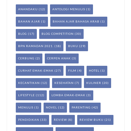
ANANDAKU
(12)
ANTOLOGI MENULIS
(1)
BAHAN AJAR
(1)
BAHAN AJAR BAHASA ARAB
(1)
BLOG
(17)
BLOG COMPETITION
(30)
BPN RAMADAN 2021.
(18)
BUKU
(29)
CERBUNG
(2)
CERPEN ANAK
(3)
CURHAT EMAK-EMAK
(27)
FILM
(4)
HOTEL
(1)
KECANTIKAN
(12)
KESEHATAN
(7)
KULINER
(20)
LIFESTYLE
(112)
LOMBA EMAK-EMAK
(3)
MENULIS
(1)
NOVEL
(12)
PARENTING
(42)
PENDIDIKAN
(33)
REVIEW
(8)
REVIEW BUKU
(21)