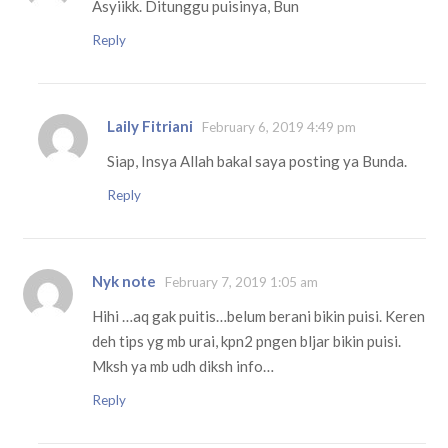
Asyiikk. Ditunggu puisinya, Bun
Reply
Laily Fitriani
February 6, 2019 4:49 pm
Siap, Insya Allah bakal saya posting ya Bunda.
Reply
Nyk note
February 7, 2019 1:05 am
Hihi …aq gak puitis…belum berani bikin puisi. Keren
deh tips yg mb urai, kpn2 pngen bljar bikin puisi.
Mksh ya mb udh diksh info…
Reply