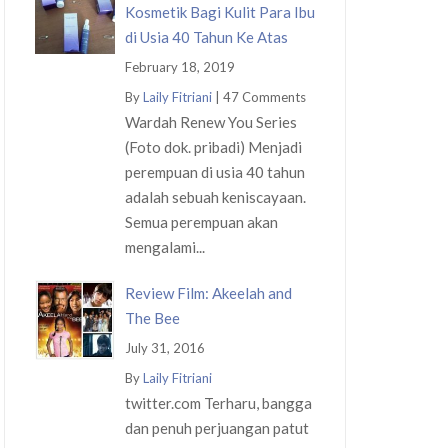
Kosmetik Bagi Kulit Para Ibu
di Usia 40 Tahun Ke Atas
February 18, 2019
By
Laily Fitriani
|
47 Comments
Wardah Renew You Series
(Foto dok. pribadi) Menjadi
perempuan di usia 40 tahun
adalah sebuah keniscayaan.
Semua perempuan akan
mengalami...
Review Film: Akeelah and
The Bee
July 31, 2016
By
Laily Fitriani
twitter.com Terharu, bangga
dan penuh perjuangan patut