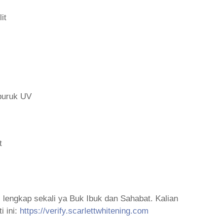
it
 buruk UV
t
 lengkap sekali ya Buk Ibuk dan Sahabat. Kalian
i ini:
https://verify.scarlettwhitening.com