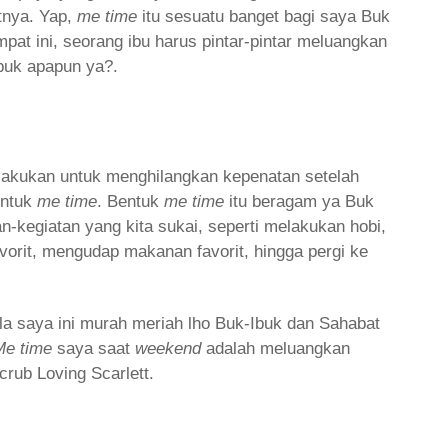
tnya. Yap,
me time
itu sesuatu banget bagi saya Buk
mpat ini, seorang ibu harus pintar-pintar meluangkan
ibuk apapun ya?.
lakukan untuk menghilangkan kepenatan setelah
untuk
me time
. Bentuk
me time
itu beragam ya Buk
n-kegiatan yang kita sukai, seperti melakukan hobi,
orit, mengudap makanan favorit, hingga pergi ke
la saya ini murah meriah lho Buk-Ibuk dan Sahabat
Me time
saya saat
weekend
adalah meluangkan
rub Loving Scarlett.