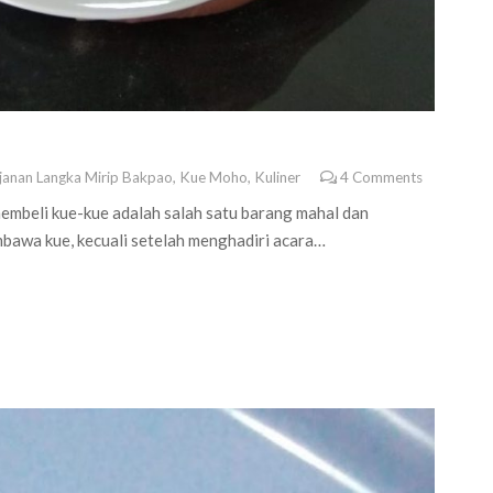
janan Langka Mirip Bakpao
,
Kue Moho
,
Kuliner
4
Comments
embeli kue-kue adalah salah satu barang mahal dan
bawa kue, kecuali setelah menghadiri acara…